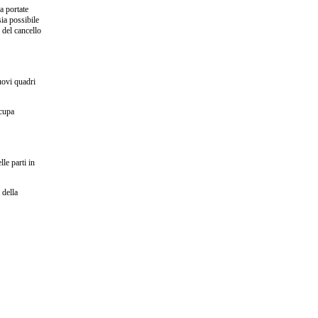
a portate
sia possibile
 del cancello
uovi quadri
ccupa
le parti in
 della