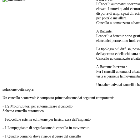
I Cancelli automatici scorrevo
elevate. I nuovi quadri elettr
disporre di ampi spazi di reci
per poterlo installare.
Cancello automatizzato a batt
A Battente:
I cancelli a battente sono ges
elettronici permettono inoltre
La tipologia più diffusa, pos
dell'apertura e della chiusura 
Cancello automatizzato a batte
A Battente Interrato :
Per i cancelli automatici a ba
vista e permette la movimentaz
Una alternativa ai cancelli a b
soluzione detta sopra.
Un cancello scorrevole è composto principalmente dai seguenti componenti:
- 1/2 Motoriduttori per automatizzare il cancello
Schema cancello automatico
- Fotocellule esterne ed interne per la sicurezza dell'impianto
- 1 Lampeggiante di segnalazione di cancello in movimento
- 1 Quadro comandi dove risiede il cuore del cancello