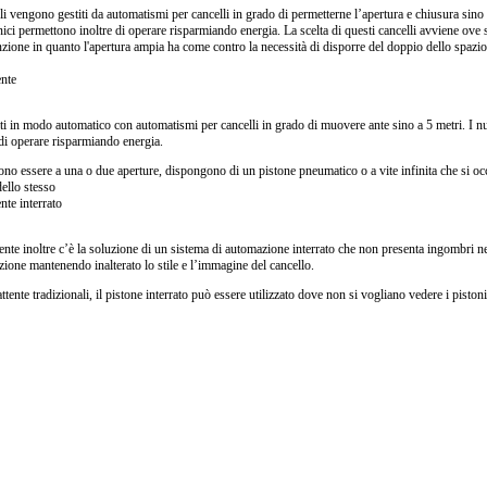
li vengono gestiti da automatismi per cancelli in grado di permetterne l’apertura e chiusura sino 
onici permettono inoltre di operare risparmiando energia. La scelta di questi cancelli avviene ove 
nzione in quanto l'apertura ampia ha come contro la necessità di disporre del doppio dello spazio
ente
titi in modo automatico con automatismi per cancelli in grado di muovere ante sino a 5 metri. I n
 di operare risparmiando energia.
sono essere a una o due aperture, dispongono di un pistone pneumatico o a vite infinita che si o
dello stesso
nte interrato
ttente inoltre c’è la soluzione di un sistema di automazione interrato che non presenta ingombri nel
ione mantenendo inalterato lo stile e l’immagine del cancello.
attente tradizionali, il pistone interrato può essere utilizzato dove non si vogliano vedere i pistoni