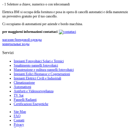
- 1 Selettore a chiave, numerico o con telecomandi
Elettrica BM si occupa della fornitura e posa in opera di cancelli automatici e della manutenzione 
un preventivo gratuito per il tuo cancello.
Ci occupiamo di automatismi per aziende e bordo macchina.
per maggiorni informazioni contattaci
магазин брендовой одежды
минеральные воды
Servizi
Impianti Fotovoltaici Solari e Termici
Smaltimento pannelli fotovoltaici
Manutenzione e pulitura pannelli fotovoltaici
Impianti Eolici Biomasse e Cogenerazioni
Impianti Elettrici Civili e Industriali
Climatizzazione
Automatismi
Antifurti e Videosorveglianza
TV Sat
Pannelli Radianti
Certificazioni Energetiche
Site Map
FAQ
Contatti
Privacy