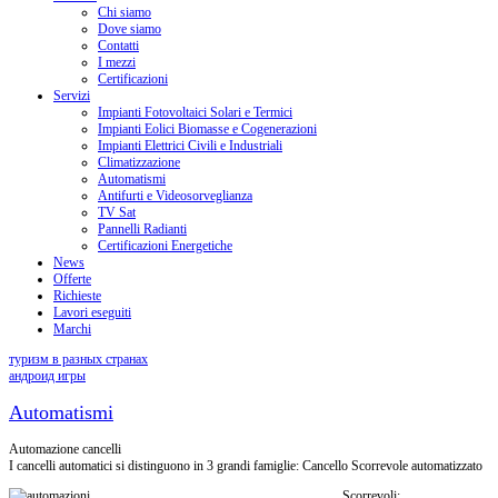
Chi siamo
Dove siamo
Contatti
I mezzi
Certificazioni
Servizi
Impianti Fotovoltaici Solari e Termici
Impianti Eolici Biomasse e Cogenerazioni
Impianti Elettrici Civili e Industriali
Climatizzazione
Automatismi
Antifurti e Videosorveglianza
TV Sat
Pannelli Radianti
Certificazioni Energetiche
News
Offerte
Richieste
Lavori eseguiti
Marchi
туризм в разных странах
андроид игры
Automatismi
Automazione cancelli
I cancelli automatici si distinguono in 3 grandi famiglie: Cancello Scorrevole automatizzato
Scorrevoli: