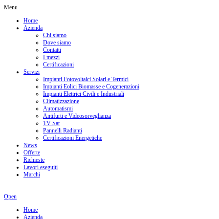
Menu
Home
Azienda
Chi siamo
Dove siamo
Contatti
I mezzi
Certificazioni
Servizi
Impianti Fotovoltaici Solari e Termici
Impianti Eolici Biomasse e Cogenerazioni
Impianti Elettrici Civili e Industriali
Climatizzazione
Automatismi
Antifurti e Videosorveglianza
TV Sat
Pannelli Radianti
Certificazioni Energetiche
News
Offerte
Richieste
Lavori eseguiti
Marchi
Open
Home
Azienda