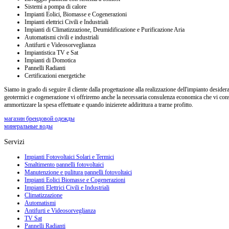
Sistemi a pompa di calore
Impianti Eolici, Biomasse e Cogenerazioni
Impianti elettrici Civili e Industriali
Impianti di Climatizzazione, Deumidificazione e Purificazione Aria
Automatismi civili e industriali
Antifurti e Videosorveglianza
Impiantistica TV e Sat
Impianti di Domotica
Pannelli Radianti
Certificazioni energetiche
Siamo in grado di seguire il cliente dalla progettazione alla realizzazione dell'impianto desidera
geotermici e cogenerazione vi offriremo anche la necessaria consulenza economica che vi cons
ammortizzare la spesa effettuate e quando inizierete addirittura a trarne profitto.
магазин брендовой одежды
минеральные воды
Servizi
Impianti Fotovoltaici Solari e Termici
Smaltimento pannelli fotovoltaici
Manutenzione e pulitura pannelli fotovoltaici
Impianti Eolici Biomasse e Cogenerazioni
Impianti Elettrici Civili e Industriali
Climatizzazione
Automatismi
Antifurti e Videosorveglianza
TV Sat
Pannelli Radianti