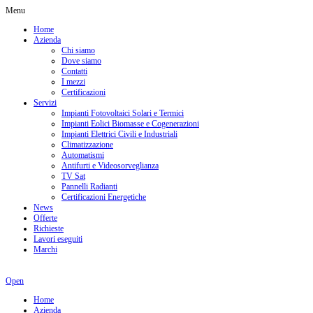
Menu
Home
Azienda
Chi siamo
Dove siamo
Contatti
I mezzi
Certificazioni
Servizi
Impianti Fotovoltaici Solari e Termici
Impianti Eolici Biomasse e Cogenerazioni
Impianti Elettrici Civili e Industriali
Climatizzazione
Automatismi
Antifurti e Videosorveglianza
TV Sat
Pannelli Radianti
Certificazioni Energetiche
News
Offerte
Richieste
Lavori eseguiti
Marchi
Open
Home
Azienda