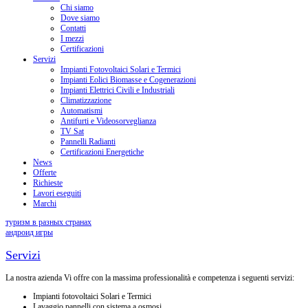
Chi siamo
Dove siamo
Contatti
I mezzi
Certificazioni
Servizi
Impianti Fotovoltaici Solari e Termici
Impianti Eolici Biomasse e Cogenerazioni
Impianti Elettrici Civili e Industriali
Climatizzazione
Automatismi
Antifurti e Videosorveglianza
TV Sat
Pannelli Radianti
Certificazioni Energetiche
News
Offerte
Richieste
Lavori eseguiti
Marchi
туризм в разных странах
андроид игры
Servizi
La nostra azienda Vi offre con la massima professionalità e competenza i seguenti servizi:
Impianti fotovoltaici Solari e Termici
Lavaggio pannelli con sistema a osmosi